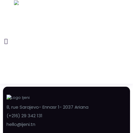
8, rue Sarajevo- Ennasr 1- 2037 Ariana
(+216) 29 342 131
hello@ijeni.tn