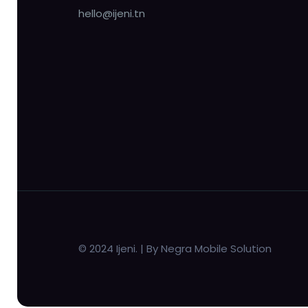
hello@ijeni.tn
© 2024 Ijeni. | By Negra Mobile Solution