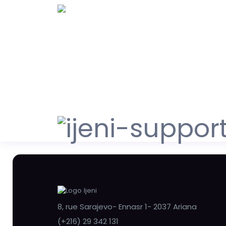
8, rue Sarajevo- Ennasr 1- 2037 Ariana
(+216) 29 342 131