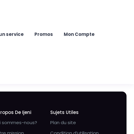
un service
Promos
Mon Compte
Propos De Ijeni
Sujets Utiles
i sommes-nous?
Plan du site
tre mission
Condition d’utilisation