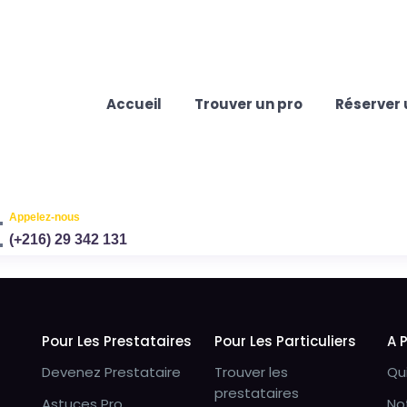
Accueil
Trouver un pro
Réserver 
Appelez-nous
(+216) 29 342 131
Pour Les Prestataires
Pour Les Particuliers
A 
Devenez Prestataire
Trouver les
Qu
prestataires
Astuces Pro
No