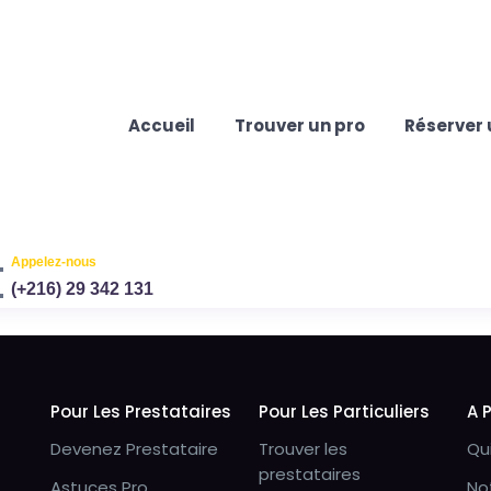
Accueil
Trouver un pro
Réserver 
Appelez-nous
(+216) 29 342 131
Pour Les Prestataires
Pour Les Particuliers
A 
Devenez Prestataire
Trouver les
Qu
prestataires
Astuces Pro
No