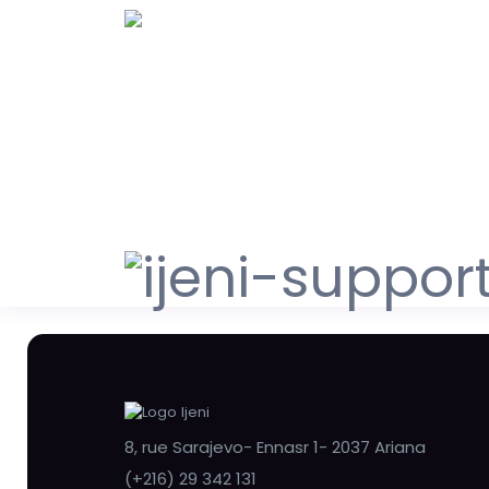
8, rue Sarajevo- Ennasr 1- 2037 Ariana
(+216) 29 342 131