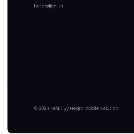
hello@ijeni.tn
© 2024 Ijeni. | By Negra Mobile Solution