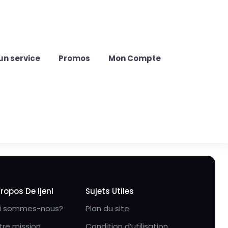
un service
Promos
Mon Compte
Propos De Ijeni
Sujets Utiles
i sommes-nous?
Plan du site
tre mission
Condition d’utilisation