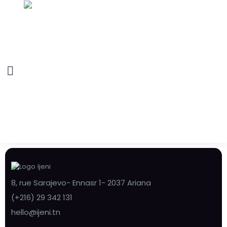
8, rue Sarajevo- Ennasr 1- 2037 Ariana
(+216) 29 342 131
hello@ijeni.tn