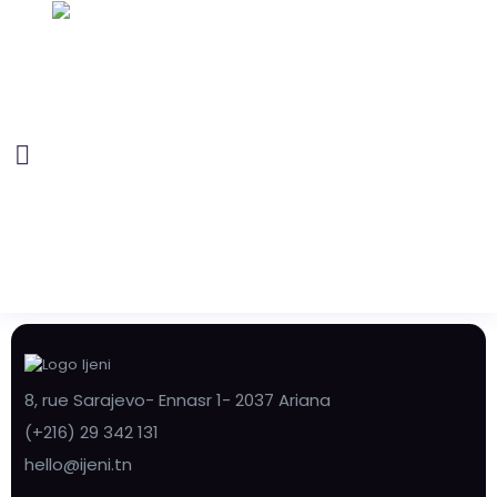
8, rue Sarajevo- Ennasr 1- 2037 Ariana
(+216) 29 342 131
hello@ijeni.tn