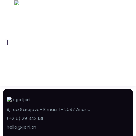
8, rue Sarajevo- Ennasr 1- 2037 Ariana
(+216) 29 342 131
hello@ijeni.tn