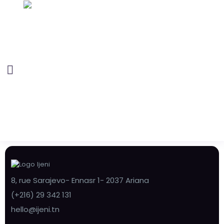
8, rue Sarajevo- Ennasr 1- 2037 Ariana
(+216) 29 342 131
hello@ijeni.tn