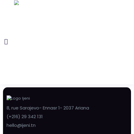
8, rue Sarajevo- Ennasr 1- 2037 Ariana
(+216) 29 342 131
hello@ijeni.tn