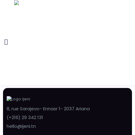
8, rue Sarajevo- Ennasr 1- 2037 Ariana
(+216) 29 342 131
hello@ijeni.tn