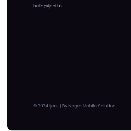
hello@ijeni.tn
© 2024 Ijeni. | By Negra Mobile Solution