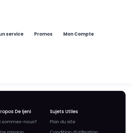
un service
Promos
Mon Compte
Propos De Ijeni
Sujets Utiles
i sommes-nous?
Plan du site
tre mission
Condition d’utilisation