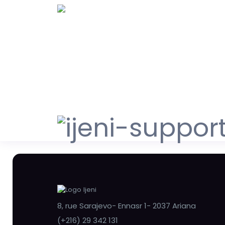
8, rue Sarajevo- Ennasr 1- 2037 Ariana
(+216) 29 342 131