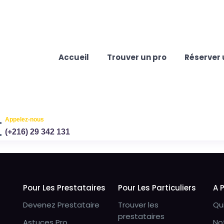
Accueil
Trouver un pro
Réserver 
Appelez-nous
(+216) 29 342 131
Pour Les Prestataires
Pour Les Particuliers
A 
Devenez Prestataire
Trouver les
Qu
prestataires
Astuces Pro
No