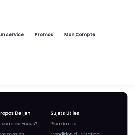
un service
Promos
Mon Compte
Propos De Ijeni
Sujets Utiles
i sommes-nous?
Plan du site
tre mission
Condition d’utilisation