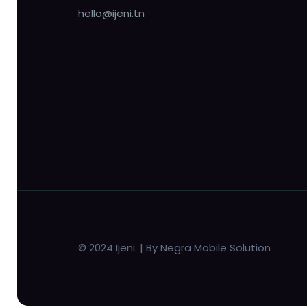
hello@ijeni.tn
© 2024 Ijeni. | By Negra Mobile Solution