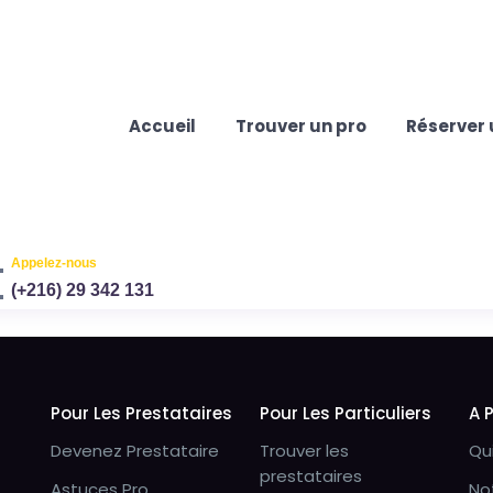
Accueil
Trouver un pro
Réserver 
Appelez-nous
(+216) 29 342 131
Pour Les Prestataires
Pour Les Particuliers
A 
Devenez Prestataire
Trouver les
Qu
prestataires
Astuces Pro
No