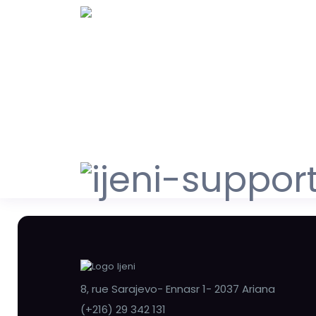
8, rue Sarajevo- Ennasr 1- 2037 Ariana
(+216) 29 342 131