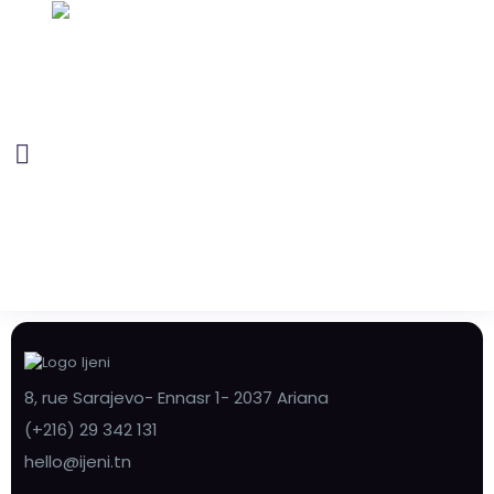
8, rue Sarajevo- Ennasr 1- 2037 Ariana
(+216) 29 342 131
hello@ijeni.tn