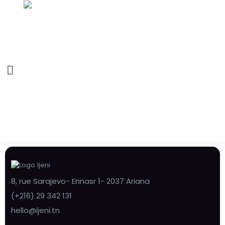
8, rue Sarajevo- Ennasr 1- 2037 Ariana
(+216) 29 342 131
hello@ijeni.tn