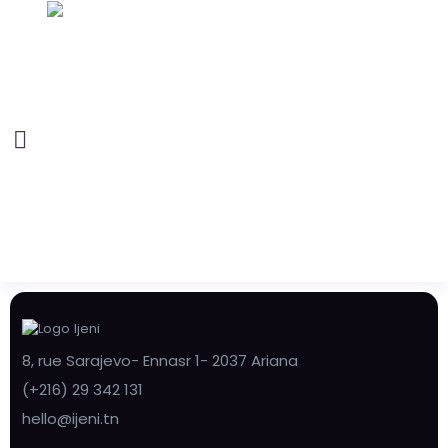
8, rue Sarajevo- Ennasr 1- 2037 Ariana
(+216) 29 342 131
hello@ijeni.tn