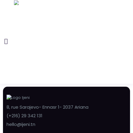
8, rue Sarajevo- Ennasr 1- 2037 Ariana
(+216) 29 342 131
hello@ijeni.tn