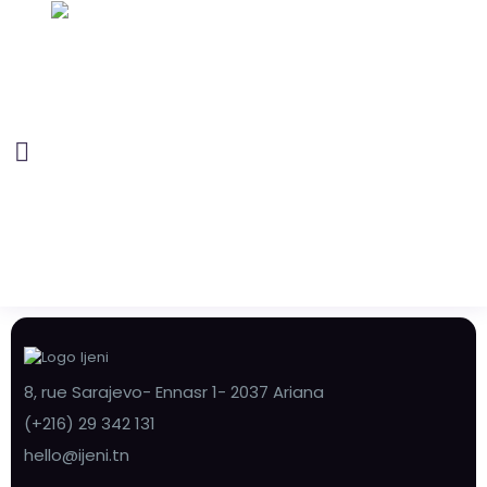
8, rue Sarajevo- Ennasr 1- 2037 Ariana
(+216) 29 342 131
hello@ijeni.tn