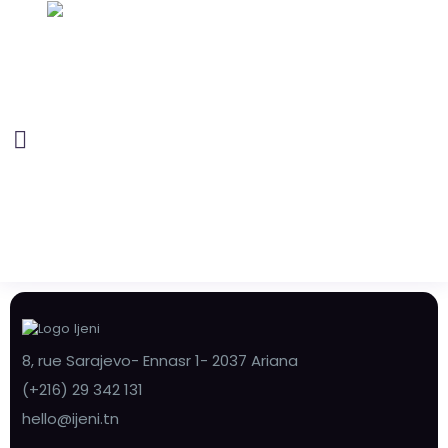
8, rue Sarajevo- Ennasr 1- 2037 Ariana
(+216) 29 342 131
hello@ijeni.tn