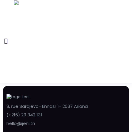
8, rue Sarajevo- Ennasr 1- 2037 Ariana
(+216) 29 342 131
hello@ijeni.tn