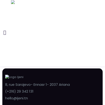
8, rue Sarajevo- Ennasr 1- 2037 Ariana
(+216) 29 342 131
hello@ijeni.tn