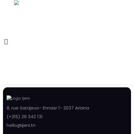
8, rue Sarajevo- Ennasr 1- 2037 Ariana
(+216) 29 342 131
hello@ijeni.tn