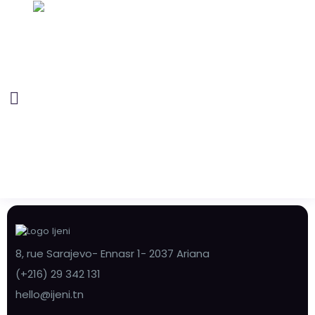
8, rue Sarajevo- Ennasr 1- 2037 Ariana
(+216) 29 342 131
hello@ijeni.tn