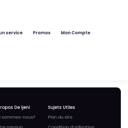
un service
Promos
Mon Compte
Propos De Ijeni
Sujets Utiles
i sommes-nous?
Plan du site
tre mission
Condition d’utilisation