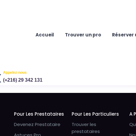
Accueil
Trouver un pro
Réserver 
Appelez-nous
(+216) 29 342 131
Pour Les Prestataires
Pour Les Particuliers
A 
Devenez Prestataire
Trouver les
Qu
prestataires
Astuces Pro
No