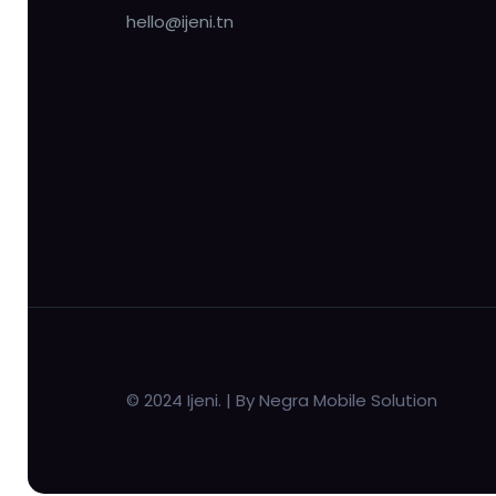
hello@ijeni.tn
© 2024 Ijeni. | By Negra Mobile Solution