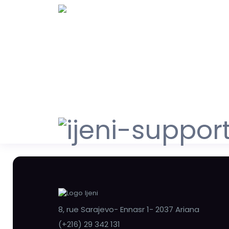
8, rue Sarajevo- Ennasr 1- 2037 Ariana
(+216) 29 342 131