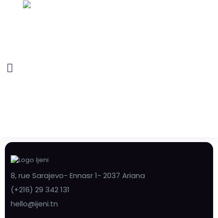
8, rue Sarajevo- Ennasr 1- 2037 Ariana
(+216) 29 342 131
hello@ijeni.tn