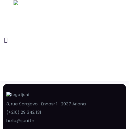
8, rue Sarajevo- Ennasr 1- 2037 Ariana
(+216) 29 342 131
hello@ijeni.tn