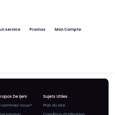
un service
Promos
Mon Compte
Propos De Ijeni
Sujets Utiles
i sommes-nous?
Plan du site
tre mission
Condition d’utilisation