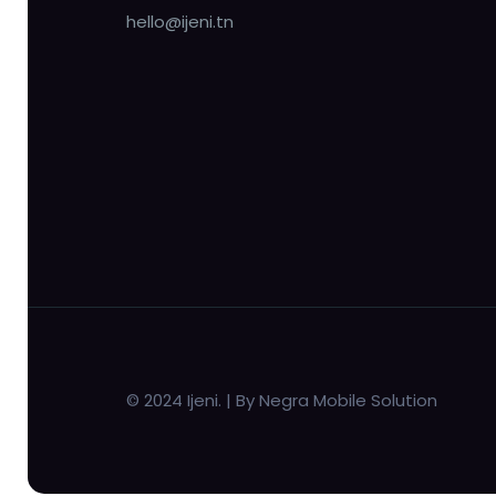
hello@ijeni.tn
© 2024 Ijeni. | By Negra Mobile Solution