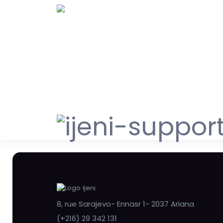
8, rue Sarajevo- Ennasr 1- 2037 Ariana
(+216) 29 342 131