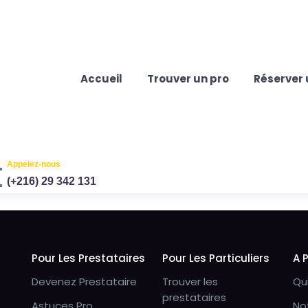
Accueil
Trouver un pro
Réserver 
Appelez-nous
(+216) 29 342 131
Pour Les Prestataires
Pour Les Particuliers
A 
Devenez Prestataire
Trouver les
Qu
prestataires
Astuces Pro
No