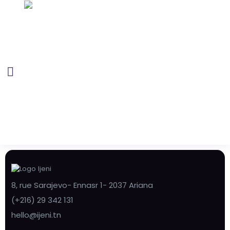
8, rue Sarajevo- Ennasr 1- 2037 Ariana
(+216) 29 342 131
hello@ijeni.tn