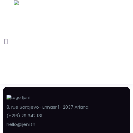
8, rue Sarajevo- Ennasr 1- 2037 Ariana
(+216) 29 342 131
hello@ijeni.tn