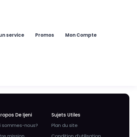
un service
Promos
Mon Compte
Propos De Ijeni
Sujets Utiles
i sommes-nous?
Plan du site
tre mission
Condition d’utilisation