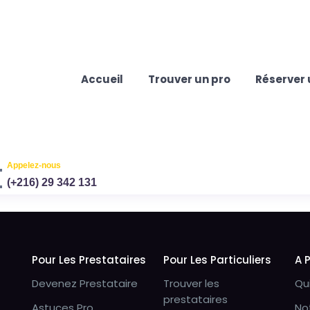
Accueil
Trouver un pro
Réserver 
Appelez-nous
(+216) 29 342 131
Pour Les Prestataires
Pour Les Particuliers
A 
Devenez Prestataire
Trouver les
Qu
prestataires
Astuces Pro
No