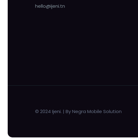
hello@ijeni.tn
© 2024 Ijeni. | By Negra Mobile Solution