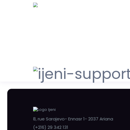
8, rue Sarajevo- Ennasr 1- 2037 Ariana
(+216) 29 342 131