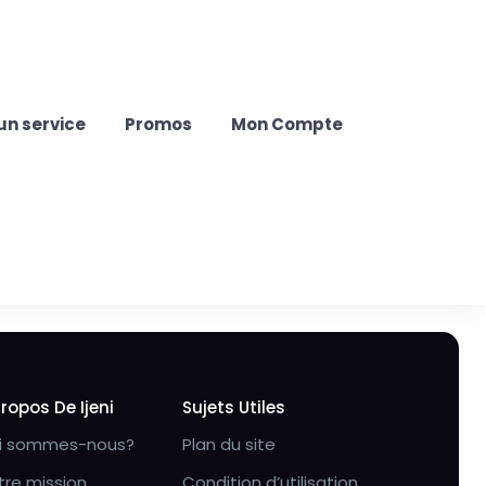
un service
Promos
Mon Compte
Propos De Ijeni
Sujets Utiles
i sommes-nous?
Plan du site
tre mission
Condition d’utilisation