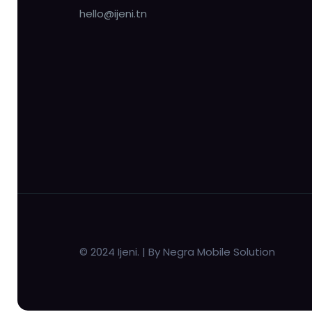
hello@ijeni.tn
© 2024 Ijeni. | By Negra Mobile Solution