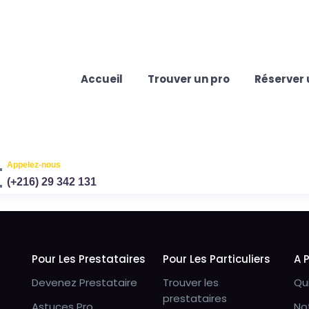
Accueil
Trouver un pro
Réserver 
Appelez-nous
(+216) 29 342 131
Pour Les Prestataires
Pour Les Particuliers
A 
Devenez Prestataire
Trouver les
Qu
prestataires
Astuces Pro
No