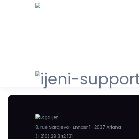
8, rue Sarajevo- Ennasr 1- 2037 Ariana
(+216) 29 342 131