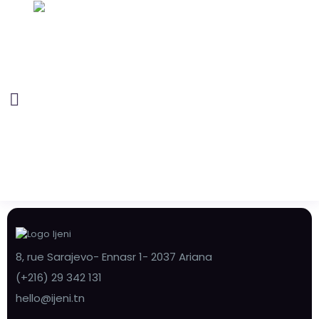
8, rue Sarajevo- Ennasr 1- 2037 Ariana
(+216) 29 342 131
hello@ijeni.tn