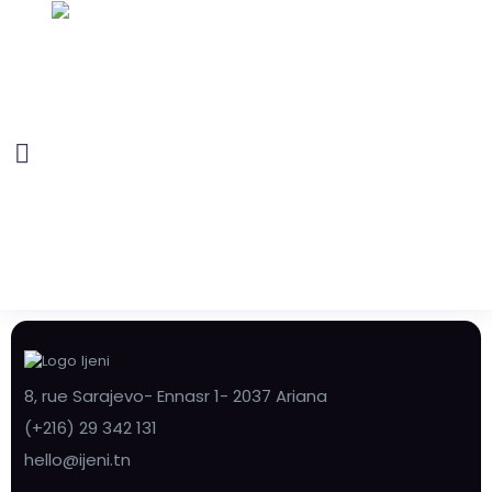
8, rue Sarajevo- Ennasr 1- 2037 Ariana
(+216) 29 342 131
hello@ijeni.tn