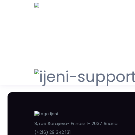
8, rue Sarajevo- Ennasr 1- 2037 Ariana
(+216) 29 342 131