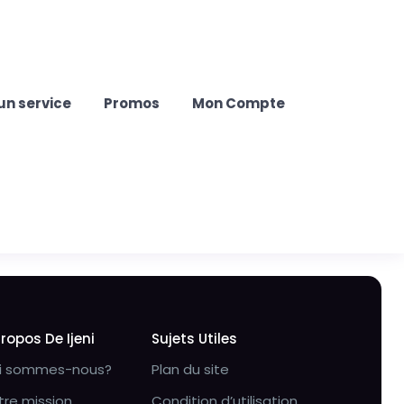
un service
Promos
Mon Compte
Propos De Ijeni
Sujets Utiles
i sommes-nous?
Plan du site
tre mission
Condition d’utilisation