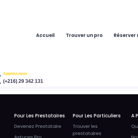
Accueil
Trouver un pro
Réserver 
Appelez-nous
(+216) 29 342 131
Pour Les Prestataires
Pour Les Particuliers
A 
Devenez Prestataire
Trouver les
Qu
prestataires
Astuces Pro
No