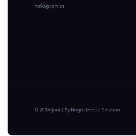
hello@ijeni.tn
© 2024 Ijeni. | By Negra Mobile Solution