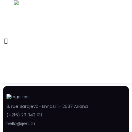
8, rue Sarajevo- Ennasr 1- 2037 Ariana
(+216) 29 342 131
hello@ijeni.tn