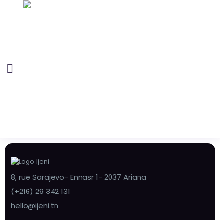
8, rue Sarajevo- Ennasr 1- 2037 Ariana
(+216) 29 342 131
hello@ijeni.tn