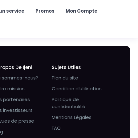
un service
Promos
Mon Compte
Propos De Ijeni
Sujets Utiles
i sommes-nous?
Plan du site
tre mission
Condition d’utilisation
s partenaires
Politique de
confidentialité
s investisseurs
Mentions Légales
vues de presse
FAQ
og