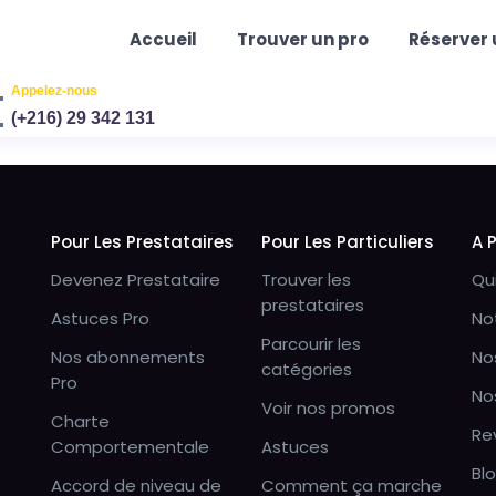
Accueil
Trouver un pro
Réserver 
Appelez-nous
(+216) 29 342 131
Pour Les Prestataires
Pour Les Particuliers
A 
Devenez Prestataire
Trouver les
Qu
prestataires
Astuces Pro
No
Parcourir les
Nos abonnements
No
catégories
Pro
No
Voir nos promos
Charte
Re
Comportementale
Astuces
Bl
Accord de niveau de
Comment ça marche