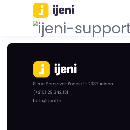
8, rue Sarajevo- Ennasr 1- 2037 Ariana
(+216) 29 342 131
hello@ijeni.tn