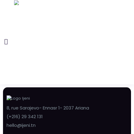
8, rue Sarajevo- Ennasr 1- 2037 Ariana
(+216) 29 342 131
hello@ijeni.tn