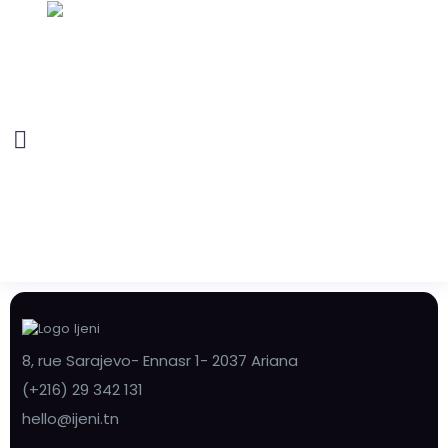
8, rue Sarajevo- Ennasr 1- 2037 Ariana
(+216) 29 342 131
hello@ijeni.tn