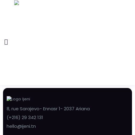
8, rue Sarajevo- Ennasr 1- 2037 Ariana
(+216) 29 342 131
hello@ijeni.tn