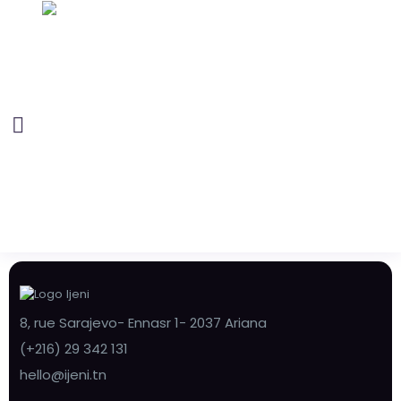
8, rue Sarajevo- Ennasr 1- 2037 Ariana
(+216) 29 342 131
hello@ijeni.tn