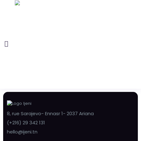
8, rue Sarajevo- Ennasr 1- 2037 Ariana
(+216) 29 342 131
hello@ijeni.tn