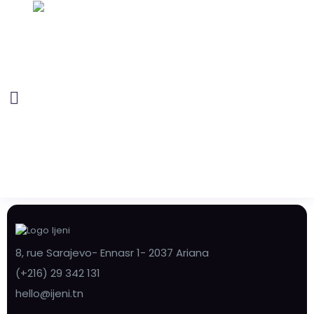
8, rue Sarajevo- Ennasr 1- 2037 Ariana
(+216) 29 342 131
hello@ijeni.tn