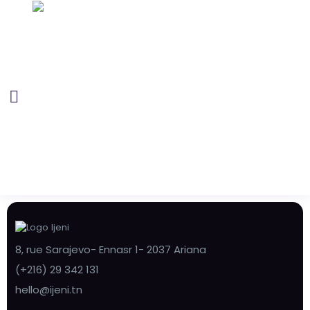
8, rue Sarajevo- Ennasr 1- 2037 Ariana
(+216) 29 342 131
hello@ijeni.tn