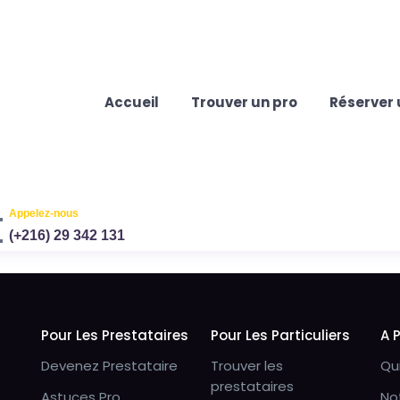
Accueil
Trouver un pro
Réserver 
Appelez-nous
(+216) 29 342 131
Pour Les Prestataires
Pour Les Particuliers
A 
Devenez Prestataire
Trouver les
Qu
prestataires
Astuces Pro
No