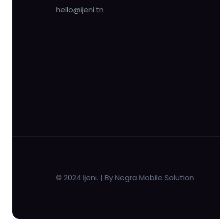
hello@ijeni.tn
© 2024 Ijeni. | By Negra Mobile Solution