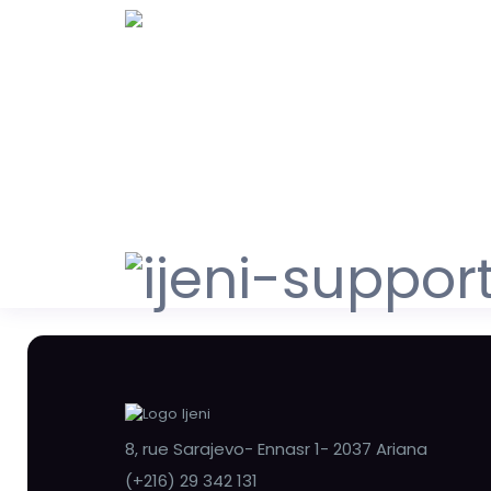
8, rue Sarajevo- Ennasr 1- 2037 Ariana
(+216) 29 342 131