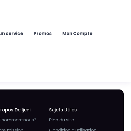
un service
Promos
Mon Compte
Propos De Ijeni
Sujets Utiles
i sommes-nous?
Plan du site
tre mission
Condition d’utilisation