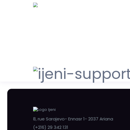
8, rue Sarajevo- Ennasr 1- 2037 Ariana
(+216) 29 342 131