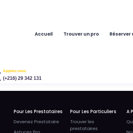
Accueil
Trouver un pro
Réserver 
Appelez-nous
(+216) 29 342 131
Pour Les Prestataires
Pour Les Particuliers
A 
Devenez Prestataire
Trouver les
Qu
prestataires
Astuces Pro
No