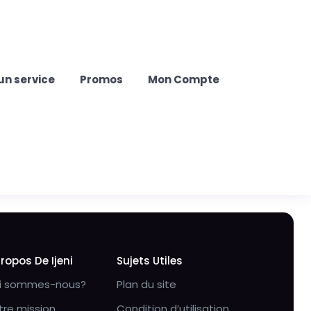
un service
Promos
Mon Compte
Propos De Ijeni
Sujets Utiles
i sommes-nous?
Plan du site
tre mission
Condition d’utilisation