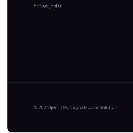
hello@ijeni.tn
© 2024 Ijeni. | By Negra Mobile Solution