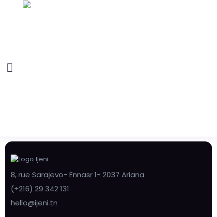
8, rue Sarajevo- Ennasr 1- 2037 Ariana
(+216) 29 342 131
hello@ijeni.tn