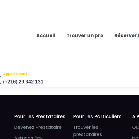
Accueil
Trouver un pro
Réserver 
Appelez-nous
(+216) 29 342 131
Pour Les Prestataires
Pour Les Particuliers
A 
Devenez Prestataire
Trouver les
Qu
prestataires
Astuces Pro
No