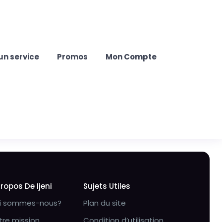
un service
Promos
Mon Compte
Propos De Ijeni
Sujets Utiles
i sommes-nous?
Plan du site
tre mission
Condition d’utilisation