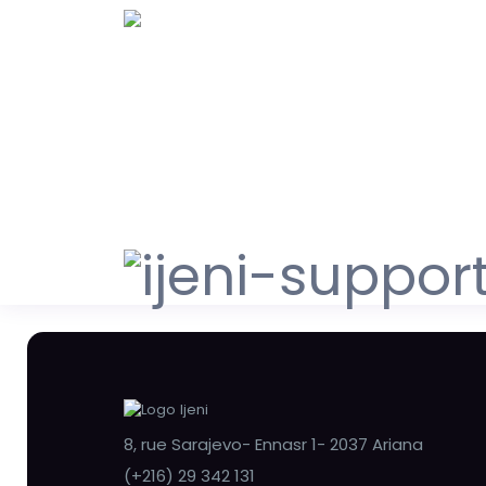
8, rue Sarajevo- Ennasr 1- 2037 Ariana
(+216) 29 342 131