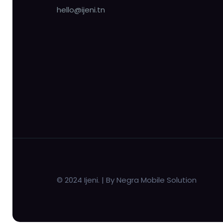
hello@ijeni.tn
© 2024 Ijeni. | By Negra Mobile Solution