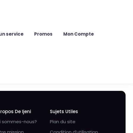
un service
Promos
Mon Compte
Propos De Ijeni
Sujets Utiles
i sommes-nous?
Plan du site
tre mission
Condition d’utilisation