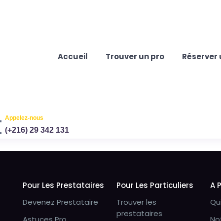
Accueil
Trouver un pro
Réserver 
Appelez-nous
(+216) 29 342 131
Pour Les Prestataires
Pour Les Particuliers
A 
Devenez Prestataire
Trouver les
Qu
prestataires
Astuces Pro
No