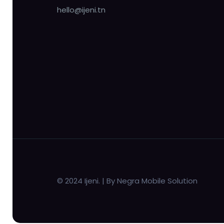
hello@ijeni.tn
© 2024 Ijeni. | By Negra Mobile Solution