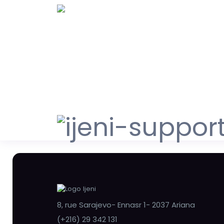
8, rue Sarajevo- Ennasr 1- 2037 Ariana
(+216) 29 342 131