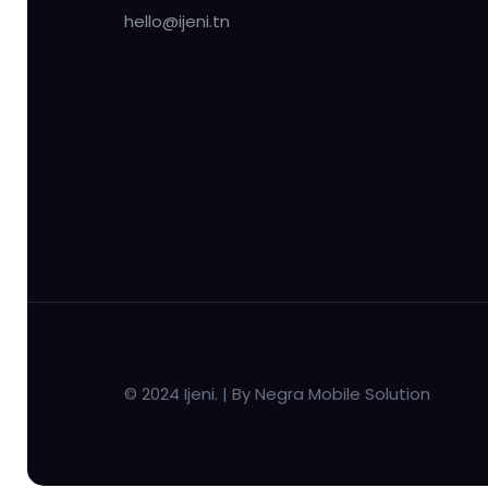
hello@ijeni.tn
© 2024 Ijeni. | By Negra Mobile Solution