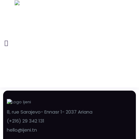
8, rue Sarajevo- Ennasr 1- 2037 Ariana
(+216) 29 342 131
hello@ijeni.tn