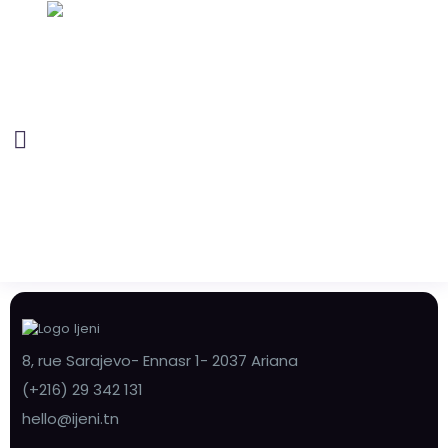
8, rue Sarajevo- Ennasr 1- 2037 Ariana
(+216) 29 342 131
hello@ijeni.tn